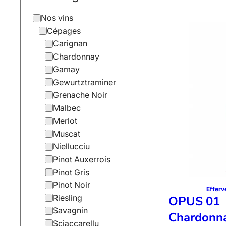
Nos vins
Cépages
Carignan
Chardonnay
Gamay
Gewurtztraminer
Grenache Noir
Malbec
Merlot
Muscat
Niellucciu
Pinot Auxerrois
Pinot Gris
Pinot Noir
Efferv
OPUS 01
Riesling
Savagnin
Chardonn
Sciaccarellu