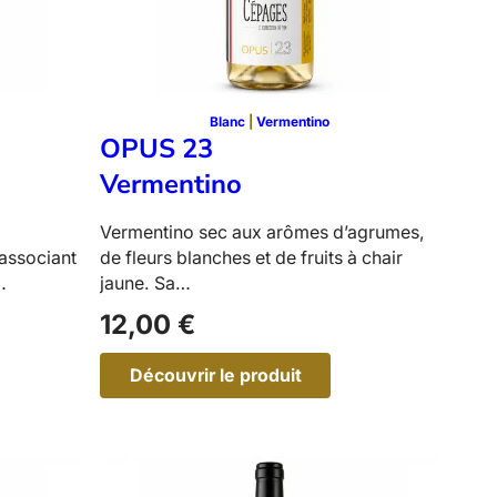
a
y
Blanc
 | 
Vermentino
OPUS 23
Vermentino
Vermentino sec aux arômes d’agrumes,
associant
de fleurs blanches et de fruits à chair
jaune. Sa…
12,00
€
Découvrir le produit
:
O
P
U
S
2