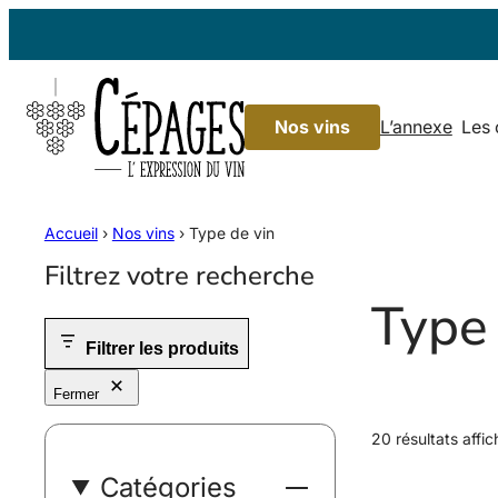
Aller
au
contenu
Nos vins
L’annexe
Les
Accueil
›
Nos vins
›
Type de vin
Filtrez votre recherche
Type 
Filtrer les produits
Fermer
20 résultats affic
Catégories