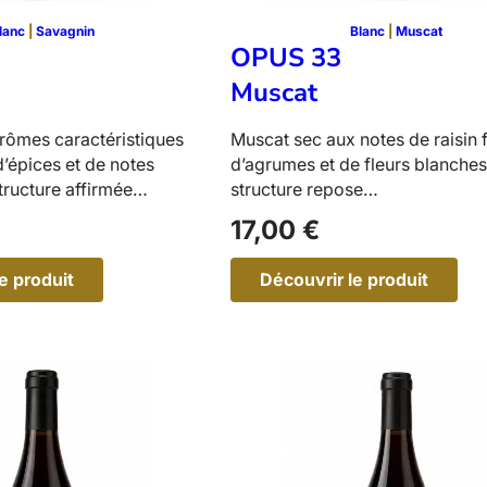
lanc
 | 
Savagnin
Blanc
 | 
Muscat
OPUS 33
Muscat
rômes caractéristiques
Muscat sec aux notes de raisin f
d’épices et de notes
d’agrumes et de fleurs blanches
tructure affirmée…
structure repose…
17,00
€
e produit
Découvrir le produit
:
O
O
P
U
U
S
3
3
M
u
s