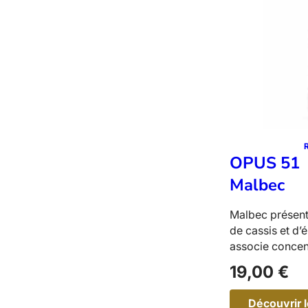
v
a
g
n
i
n
OPUS 51
Malbec
Malbec présent
de cassis et d’
associe concen
19,00
€
Découvrir l