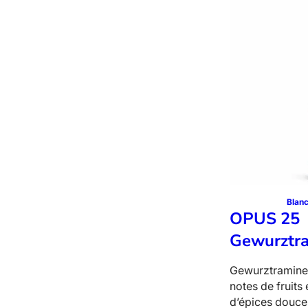
1
–
h
a
r
d
o
n
n
a
y
Blan
OPUS 25
Gewurztr
Gewurztraminer
notes de fruits
d’épices douce