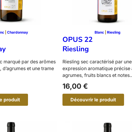
a
y
anc
 | 
Chardonnay
Blanc
 | 
Riesling
OPUS 22
ay
Riesling
c marqué par des arômes
Riesling sec caractérisé par une
s, d’agrumes et une trame
expression aromatique précise 
agrumes, fruits blancs et notes
minérales.…
16,00
€
e produit
Découvrir le produit
:
O
O
P
U
U
S
2