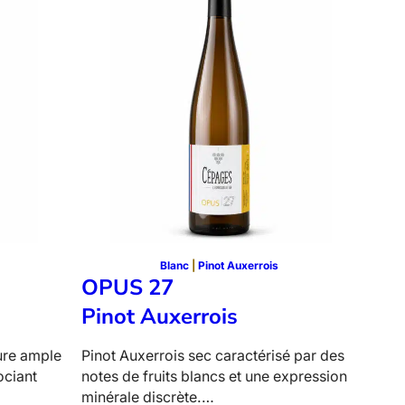
3
–
V
e
r
m
e
n
t
i
n
o
Blanc
 | 
Pinot Auxerrois
OPUS 27
Pinot Auxerrois
ture ample
Pinot Auxerrois sec caractérisé par des
ociant
notes de fruits blancs et une expression
minérale discrète.…