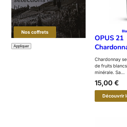
a
y
blancs, rouges ou
effervescents
Bl
Nos coffrets
OPUS 21
Chardonn
Appliquer
Chardonnay se
de fruits blanc
minérale. Sa…
15,00
€
Découvrir l
:
P
S
2