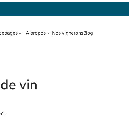
 cépages
A propos
Nos vignerons
Blog
de vin
hés