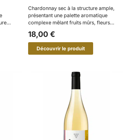
Chardonnay sec à la structure ample,
e
présentant une palette aromatique
ure
complexe mêlant fruits mûrs, fleurs…
18,00
€
Découvrir le produit
:
O
P
U
S
2
0
–
C
h
a
r
d
o
n
n