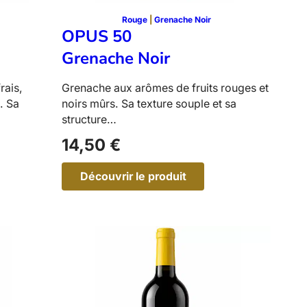
s
Rouge
 | 
Grenache Noir
OPUS 50
Grenache Noir
rais,
Grenache aux arômes de fruits rouges et
. Sa
noirs mûrs. Sa texture souple et sa
structure…
14,50
€
Découvrir le produit
:
O
P
U
S
5
0
–
G
r