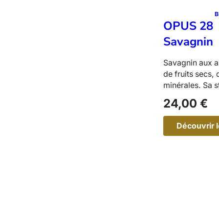
r
B
OPUS 28
Savagnin
Savagnin aux a
de fruits secs, 
minérales. Sa s
24,00
€
Découvrir l
:
P
S
2
8
–
S
a