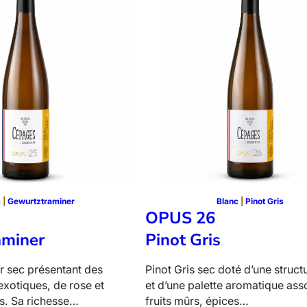
2
–
C
R
i
e
s
l
i
n
g
c
 | 
Gewurtztraminer
Blanc
 | 
Pinot Gris
OPUS 26
aminer
Pinot Gris
 sec présentant des
Pinot Gris sec doté d’une struc
 exotiques, de rose et
et d’une palette aromatique ass
s. Sa richesse…
fruits mûrs, épices…