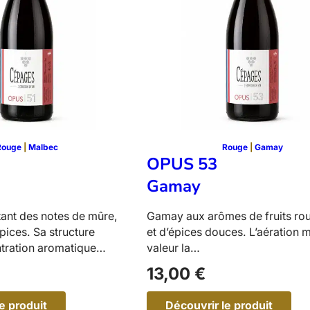
c
a
t
Rouge
 | 
Malbec
Rouge
 | 
Gamay
OPUS 53
Gamay
ant des notes de mûre,
Gamay aux arômes de fruits rou
épices. Sa structure
et d’épices douces. L’aération 
tration aromatique…
valeur la…
13,00
€
e produit
Découvrir le produit