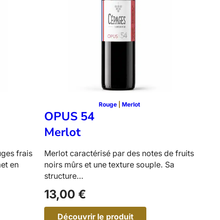
e
n
a
c
h
e
N
o
i
r
Rouge
 | 
Merlot
OPUS 54
Merlot
ges frais
Merlot caractérisé par des notes de fruits
met en
noirs mûrs et une texture souple. Sa
structure…
13,00
€
Découvrir le produit