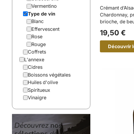
Vermentino
Crémant d’Alsac
Type de vin
Chardonnay, pr
Blanc
brioche, de beu
Effervescent
19,50
€
Rose
Rouge
Découvrir l
Coffrets
:
L'annexe
P
Cidres
S
Boissons végétales
0
Huiles d'olive
1
–
Spiritueux
Vinaigre
h
a
r
d
o
Découvrez
nos
n
n
sélections
de vins