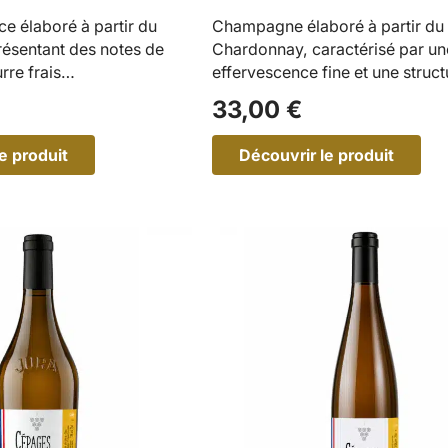
e élaboré à partir du
Champagne élaboré à partir du
ésentant des notes de
Chardonnay, caractérisé par un
rre frais…
effervescence fine et une struct
équilibrée.…
33,00
€
e produit
Découvrir le produit
:
O
O
P
U
U
S
0
2
–
C
C
h
a
r
d
o
n
n