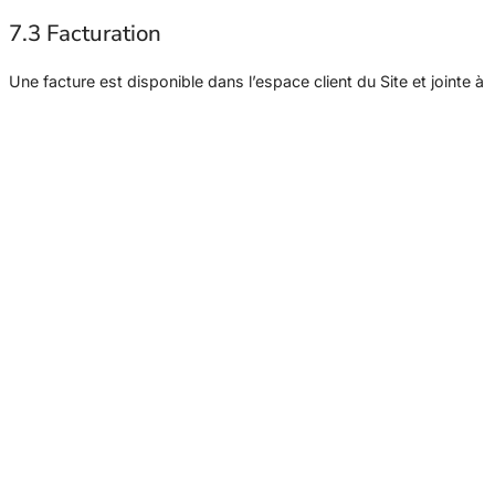
7.3 Facturation
Une facture est disponible dans l’espace client du Site et jointe à
la confirmation de commande, conformément à l’article L. 221-5
du Code de la consommation.
Article 8 – Livraison
8.1 Zone de livraison
Le Site livre en France métropolitaine, en Corse et dans certains
pays de l’Union européenne. Certains pays peuvent être soumis
à des restrictions d’importation d’alcool ; le Client est seul
responsable du respect de la législation en vigueur dans son
pays de résidence.
8.2 Frais et délais de livraison
Les frais de livraison sont calculés en fonction du poids total de
la commande, du mode de transport choisi et de la destination.