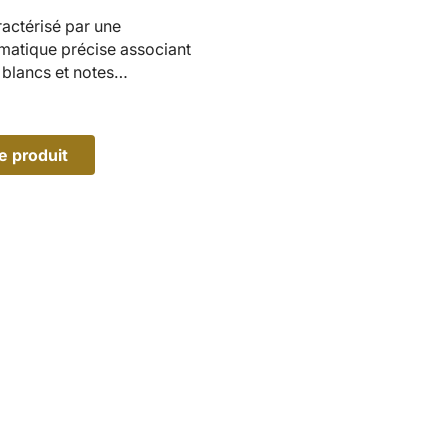
ractérisé par une
matique précise associant
 blancs et notes
e produit
O
U