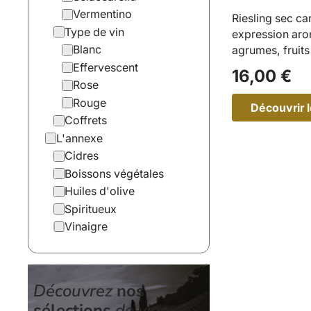
Vermentino
Riesling sec ca
Type de vin
expression aro
Blanc
agrumes, fruits
minérales.…
Effervescent
16,00
€
Rose
Rouge
Découvrir l
Coffrets
:
L'annexe
P
Cidres
S
Boissons végétales
2
Huiles d'olive
2
–
Spiritueux
R
Vinaigre
i
e
s
l
i
Découvrez
nos
n
g
sélections
de vins