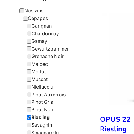
Nos vins
Cépages
Carignan
Chardonnay
Gamay
Gewurtztraminer
Grenache Noir
Malbec
Merlot
Muscat
Niellucciu
Pinot Auxerrois
Pinot Gris
Pinot Noir
OPUS 22
Riesling
Savagnin
Riesling
Sciaccarellu