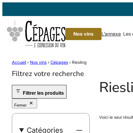
Aller
au
contenu
Nos vins
L’annexe
Les
Accueil
›
Nos vins
›
Cépages
›
Riesling
Filtrez votre recherche
Riesl
Filtrer les produits
Fermer
Voici le seul résul
Catégories