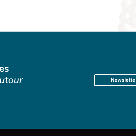
es
utour
Newslette