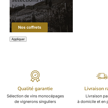
blancs, rouges ou
effervescents
Nos coffrets
Appliquer
Qualité garantie
Livraison 
Sélection de vins monocépages
Livraison p
de vignerons singuliers
à domicile et en p