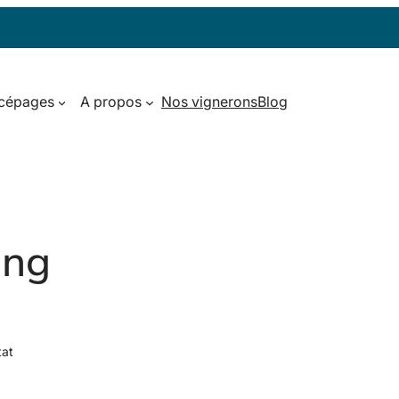
 cépages
A propos
Nos vignerons
Blog
ing
tat