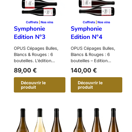
i
i
t
t
i
i
o
o
n
n
Coffrets
 | 
Nos vins
Coffrets
 | 
Nos vins
N
N
Symphonie
Symphonie
°
°
1
2
Edition N°3
Edition N°4
OPUS Cépages Bulles,
OPUS Cépages Bulles,
Blancs & Rouges : 6
Blancs & Rouges : 6
bouteilles. L’édition
bouteilles – Edition
bistronomique accessible.
gastronomique de grande
89,00
€
140,00
€
Pensée comme une
précision. Pensée…
invitation…
Découvrir le
Découvrir le
produit
produit
:
:
S
S
y
y
m
m
p
p
h
h
o
o
n
n
i
i
e
e