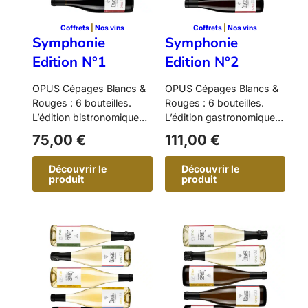
Coffrets
 | 
Nos vins
Coffrets
 | 
Nos vins
Symphonie
Symphonie
Edition N°1
Edition N°2
OPUS Cépages Blancs &
OPUS Cépages Blancs &
Rouges : 6 bouteilles.
Rouges : 6 bouteilles.
L’édition bistronomique
L’édition gastronomique,
joue sur la répétition du
avec le Chardonnay et le
75,00
€
111,00
€
Vermentino…
Pinot…
Découvrir le
Découvrir le
produit
produit
:
:
S
S
y
y
m
m
p
p
h
h
o
o
n
n
i
i
e
e
E
E
d
d