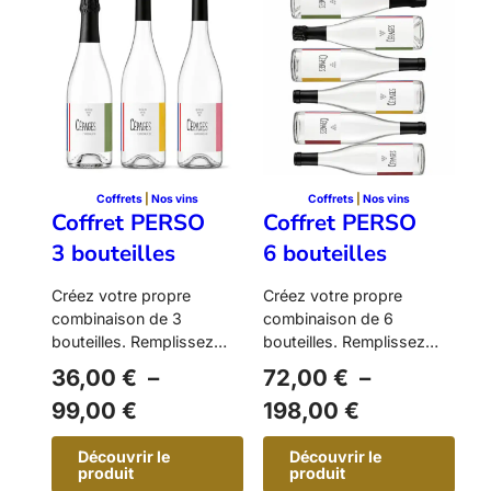
o
o
g
g
i
i
e
e
R
R
o
o
u
u
g
g
e
e
E
E
d
d
i
i
Coffrets
 | 
Nos vins
Coffrets
 | 
Nos vins
t
t
Coffret PERSO
Coffret PERSO
i
i
o
o
3 bouteilles
6 bouteilles
n
n
N
N
°
°
Créez votre propre
Créez votre propre
1
2
combinaison de 3
combinaison de 6
bouteilles. Remplissez
bouteilles. Remplissez
selon vos gôuts et vos
selon vos gôuts et vos
36,00
€
–
72,00
€
–
envies 🙂
envies 🙂
P
P
99,00
€
198,00
€
l
l
Découvrir le
Découvrir le
a
a
produit
produit
:
: