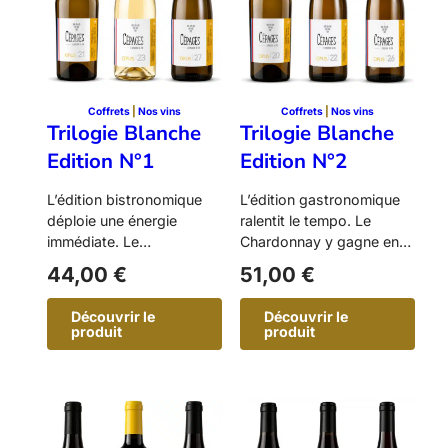
E
E
d
d
i
i
t
t
i
i
o
o
n
n
Coffrets
 | 
Nos vins
Coffrets
 | 
Nos vins
N
N
Trilogie Blanche
Trilogie Blanche
°
°
3
4
Edition N°1
Edition N°2
L’édition bistronomique
L’édition gastronomique
déploie une énergie
ralentit le tempo. Le
immédiate. Le
Chardonnay y gagne en
Chardonnay y dialogue
profondeur, le Riesling en
44,00
€
51,00
€
avec le Vermentino et le…
tension,…
Découvrir le
Découvrir le
produit
produit
:
:
T
T
r
r
i
i
l
l
o
o
g
g