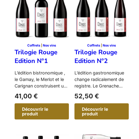
i
i
e
e
B
B
l
l
a
a
n
n
c
c
h
h
e
e
E
E
Coffrets
 | 
Nos vins
Coffrets
 | 
Nos vins
d
d
Trilogie Rouge
Trilogie Rouge
i
i
t
t
Edition N°1
Edition N°2
i
i
o
o
n
n
L’édition bistronomique ,
L’édition gastronomique
N
N
le Gamay, le Merlot et le
change radicalement de
°
°
1
2
Carignan construisent un
registre. Le Grenache
triptyque généreux,
Noir, le Malbec et le Pinot
41,00
€
52,50
€
porté…
Noir…
Découvrir le
Découvrir le
produit
produit
:
:
T
T
r
r
i
i
l
l