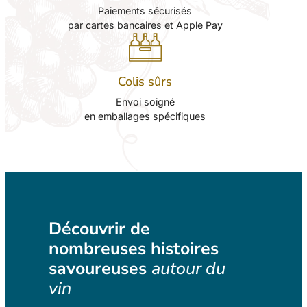
l
l
Paiements sécurisés
e
e
par cartes bancaires et Apple Pay
€
€
s
s
à
à
9
1
Colis sûrs
9
9
Envoi soigné
,
8
en emballages spécifiques
0
,
0
0
0
€
€
Découvrir de
nombreuses histoires
savoureuses
autour du
vin