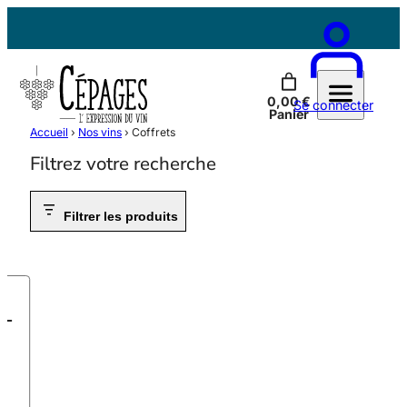
Aller
au
contenu
Contactez-nous
0,00 €
Se connecter
Panier
Accueil
›
Nos vins
›
Coffrets
Filtrez votre recherche
Filtrer les produits