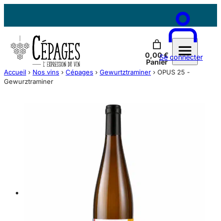
Aller
au
contenu
Contactez-nous
0,00 €
Se connecter
Panier
Accueil
›
Nos vins
›
Cépages
›
Gewurtztraminer
›
OPUS 25 -
Gewurztraminer