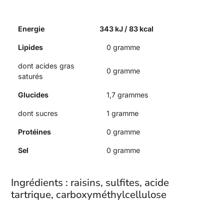
Energie
343 kJ / 83 kcal
Lipides
0 gramme
dont acides gras
0 gramme
saturés
Glucides
1,7 grammes
dont sucres
1 gramme
Protéines
0 gramme
Sel
0 gramme
Ingrédients : raisins, sulfites, acide
tartrique, carboxyméthylcellulose