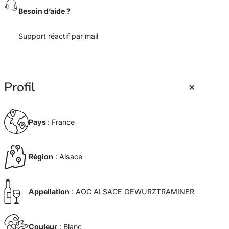
2
Besoin d’aide ?
5
-
G
Support réactif par mail
e
w
u
r
+
Profil
z
t
r
a
Pays
: France
m
i
n
Région
: Alsace
e
r
Appellation
: AOC ALSACE GEWURZTRAMINER
Couleur
: Blanc