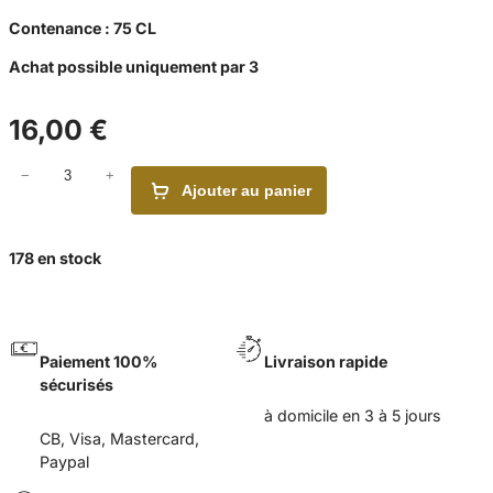
Contenance :
75 CL
Achat possible uniquement par 3
16,00
€
q
−
+
Ajouter au panier
u
a
n
178 en stock
t
i
t
é
Paiement 100%
Livraison rapide
d
sécurisés
e
O
à domicile en 3 à 5 jours
P
CB, Visa, Mastercard,
U
Paypal
S