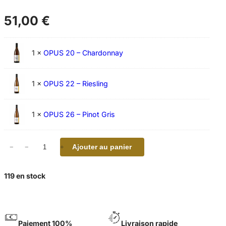
51,00
€
1 ×
OPUS 20 – Chardonnay
1 ×
OPUS 22 – Riesling
1 ×
OPUS 26 – Pinot Gris
q
Ajouter au panier
−
−
+
+
u
a
n
119 en stock
t
i
t
é
Paiement 100%
Livraison rapide