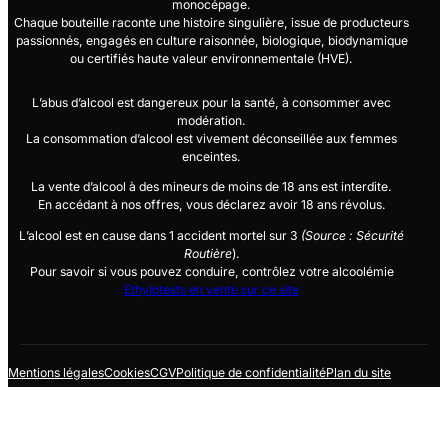
monocépage.
Chaque bouteille raconte une histoire singulière, issue de producteurs
passionnés, engagés en culture raisonnée, biologique, biodynamique
ou certifiés haute valeur environnementale (HVE).
L’abus d’alcool est dangereux pour la santé, à consommer avec
modération.
La consommation d’alcool est vivement déconseillée aux femmes
enceintes.
La vente d’alcool à des mineurs de moins de 18 ans est interdite.
En accédant à nos offres, vous déclarez avoir 18 ans révolus.
L’alcool est en cause dans 1 accident mortel sur 3
(Source : Sécurité
Routière
).
Pour savoir si vous pouvez conduire, contrôlez votre alcoolémie
Ethylotests en vente sur ce site
Mentions légales
Cookies
CGV
Politique de confidentialité
Plan du site
Copyright © 2026
Cépages
. Tous droits réservés.
Réalisé par
L'Agence WAM