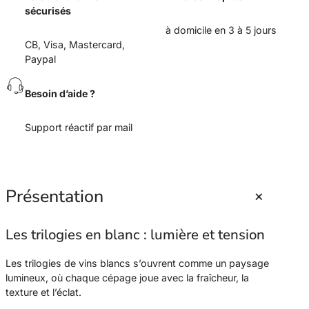
d
sécurisés
e
à domicile en 3 à 5 jours
T
CB, Visa, Mastercard,
r
Paypal
i
l
o
Besoin d’aide ?
g
i
Support réactif par mail
e
B
l
a
n
+
Présentation
c
h
Les trilogies en blanc : lumière et tension
e
E
d
Les trilogies de vins blancs s’ouvrent comme un paysage
i
lumineux, où chaque cépage joue avec la fraîcheur, la
t
texture et l’éclat.
i