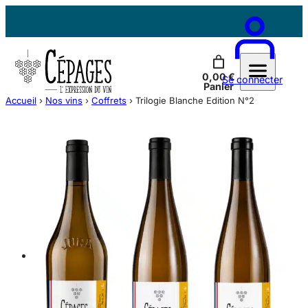
Aller
au
contenu
Contactez-nous
0,00 €
Se connecter
Panier
Accueil
›
Nos vins
›
Coffrets
›
Trilogie Blanche Edition N°2