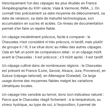
historiquement l’un des cépages les plus étudiés en France
(Ampélographie du XIXᵉ siècle, Viala & Vermorel, INRA…). On
connaît très précisément sa date moyenne de débourrement, sa
date de véraison, sa date de maturité technologique, son
accumulation en sucres et acides. Ce niveau de documentation
permet d’en faire un repère fiable.
Un cépage modérément précoce, facile à comparer : le
Chasselas n’est considéré ni très précoce, ni tardif, mais plutôt
de groupe II / III, il se situe donc au milieu des autres cépages.
Cela en fait un point de comparaison idéal : si un cépage mûrit
avant le Chasselas : il est précoce ; s’il mûrit après : il est tardif.
Un cépage cultivé dans de nombreuses régions : le Chasselas
est présent en France (Loire, Savoie, Alsace, Jura, Provence), en
Suisse (cépage national), en Allemagne (Gutedel). Ce large
usage donne des moyennes fiables malgré les variations
climatiques locales.
Un cépage très sensible au terroir, donc bon indicateur naturel :
Parce que le Chasselas réagit fortement : à la température, au
stress hydrique, au type de sol, à l’exposition, il permet de