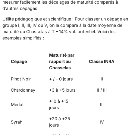
mesurer facilement les décalages de maturité comparés à
d’autres cépages.
Utilité pédagogique et scientifique : Pour classer un cépage en
groupe I, II, III, IV ou V, on le compare à la date moyenne de
maturité du Chasselas à T – 14% vol. potentiel. Voici des
exemples simplifiés :
Maturité par
Cépage
rapport au
Classe INRA
Chasselas
Pinot Noir
+ / – 0 jours
II
Chardonnay
+3 à +5 jours
II / III
+10 à +15
Merlot
III
jours
+20 à +25
Syrah
IV
jours