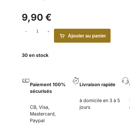
9,90
€
−
+
q
Ajouter au panier
u
a
n
30 en stock
t
i
t
é
Paiement 100%
Livraison rapide
d
sécurisés
e
H
à domicile en 3 à 5
e
CB, Visa,
jours
n
Mastercard,
r
Paypal
i