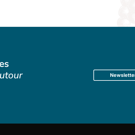
es
utour
Newslette