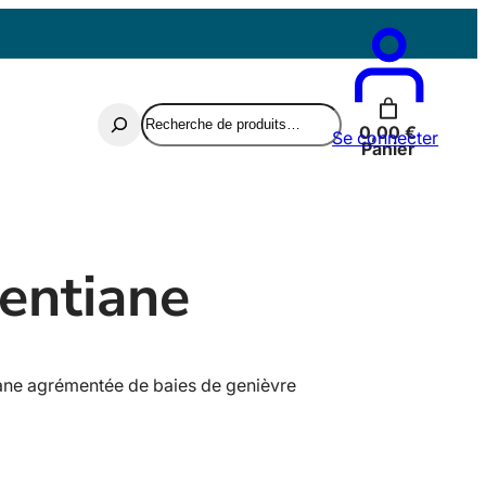
Contactez-nous
Recherche
0,00 €
Se connecter
Panier
Gentiane
iane agrémentée de baies de genièvre