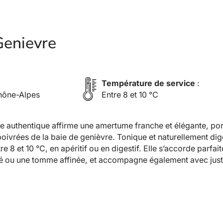
M
a
r
Genievre
i
e
–
G
Température de service
:
e
hône-Alpes
Entre 8 et 10 °C
n
t
i
e authentique affirme une amertume franche et élégante, port
a
oivrées de la baie de genièvre. Tonique et naturellement dige
n
ntre 8 et 10 °C, en apéritif ou en digestif. Elle s’accorde pa
e
té ou une tomme affinée, et accompagne également avec just