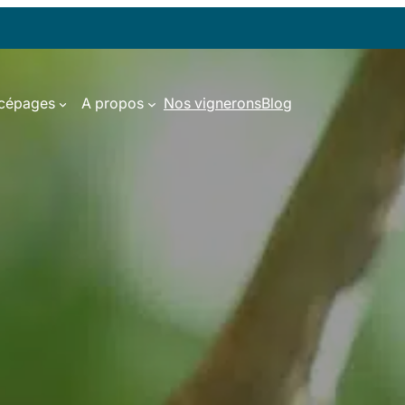
 cépages
A propos
Nos vignerons
Blog