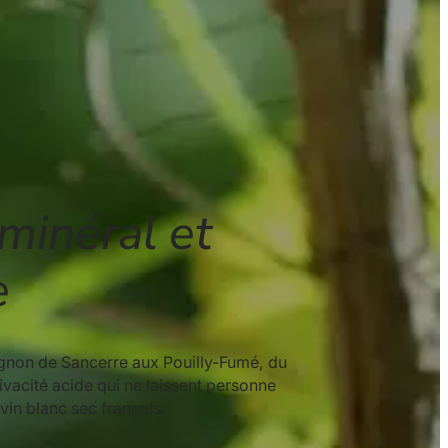
 minéral et
e
ignon de Sancerre aux Pouilly-Fumé, du
acité acide qui ne laissent personne
 vin blanc sec français.