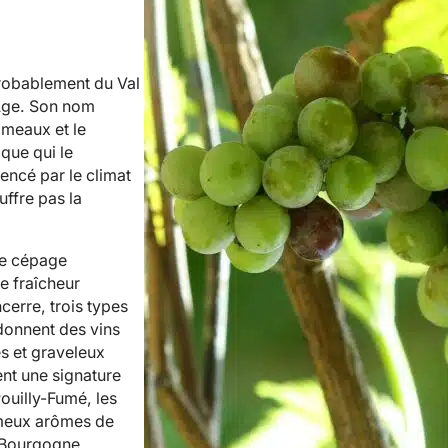
probablement du Val
 Âge. Son nom
ameaux et le
que qui le
uencé par le climat
uffre pas la
 le cépage
e fraîcheur
erre, trois types
 donnent des vins
es et graveleux
tent une signature
ouilly-Fumé, les
ameux arômes de
Le Bourgogne