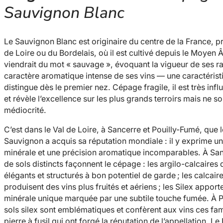
Sauvignon Blanc
Le Sauvignon Blanc est originaire du centre de la France, 
de Loire ou du Bordelais, où il est cultivé depuis le Moyen
viendrait du mot « sauvage », évoquant la vigueur de ses r
caractère aromatique intense de ses vins — une caractéristi
distingue dès le premier nez. Cépage fragile, il est très infl
et révèle l’excellence sur les plus grands terroirs mais ne so
médiocrité.
C’est dans le Val de Loire, à Sancerre et Pouilly-Fumé, que
Sauvignon a acquis sa réputation mondiale : il y exprime un
minérale et une précision aromatique incomparables. À Sanc
de sols distincts façonnent le cépage : les argilo-calcaires
élégants et structurés à bon potentiel de garde ; les calcair
produisent des vins plus fruités et aériens ; les Silex appor
minérale unique marquée par une subtile touche fumée. À P
sols silex sont emblématiques et confèrent aux vins ces f
pierre à fusil qui ont forgé la réputation de l’appellation. 