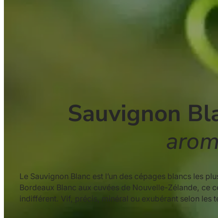
Sauvignon Bl
arom
Le Sauvignon Blanc est l’un des cépages blancs les pl
Bordeaux Blanc aux cuvées de Nouvelle-Zélande, ce cé
indifférent. Vif, précis, minéral ou exubérant selon les 