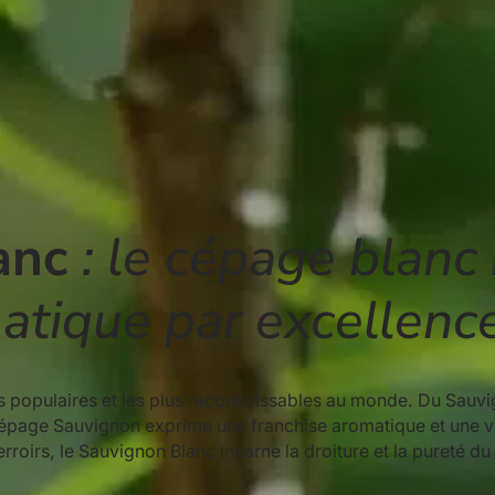
anc
: le cépage blanc
atique par excellenc
us populaires et les plus reconnaissables au monde. Du Sauv
page Sauvignon exprime une franchise aromatique et une viv
terroirs, le Sauvignon Blanc incarne la droiture et la pureté du