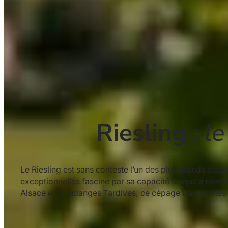
Riesling
: l
Le Riesling est sans conteste l’un des plus grands cép
exceptionnelles fascine par sa capacité unique à révéle
Alsace en Vendanges Tardives, ce cépage traverse les 