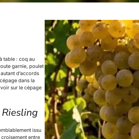
à table : coq au
route garnie, poulet
 autant d’accords
 cépage dans la
avoir sur le cépage
Riesling
isemblablement issu
n croisement entre