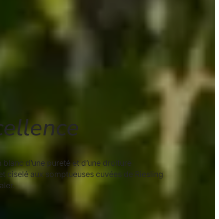
cellence
blanc d’une pureté et d’une droiture
l et ciselé aux somptueuses cuvées de Riesling
aler.