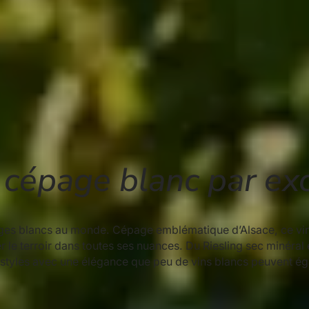
e cépage blanc par ex
ages blancs au monde. Cépage emblématique d’Alsace, ce vin 
r le terroir dans toutes ses nuances. Du Riesling sec minéra
styles avec une élégance que peu de vins blancs peuvent ég